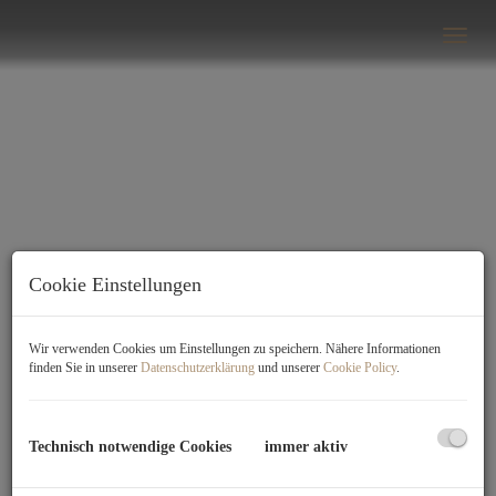
Navi
Cookie Einstellungen
Kontakt zu VISION Real Estate
Wir verwenden Cookies um Einstellungen zu speichern. Nähere Informationen
finden Sie in unserer
Datenschutzerklärung
und unserer
Cookie Policy
.
Ihr nächstes Zuhause oder Ihre perfekte Investition
ist nur eine Nachricht entfernt. Nutzen Sie das
Kontaktformular, und wir begleiten Sie persönlich
Technisch notwendige Cookies
immer aktiv
auf dem Weg zu Ihrer Traumimmobilie