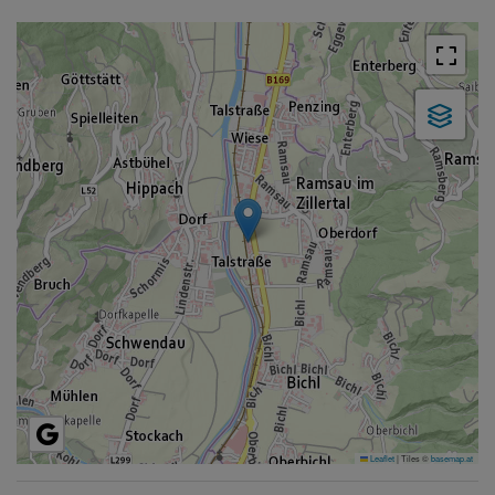
Leaflet
|
Tiles ©
basemap.at