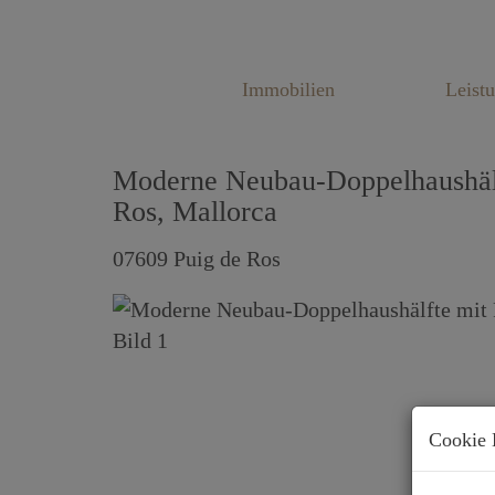
Immobilien
Leist
Moderne Neubau-Doppelhaushälft
Ros, Mallorca
07609 Puig de Ros
Cookie 