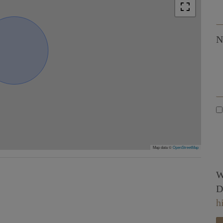
N
Map data ©
OpenStreetMap
W
D
h