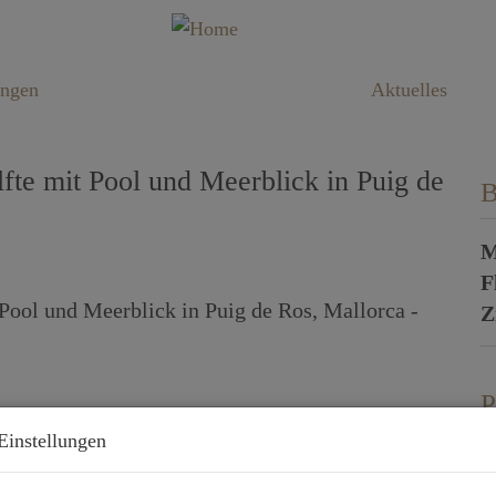
ungen
Aktuelles
e mit Pool und Meerblick in Puig de
B
M
F
Z
P
Einstellungen
G