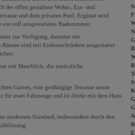
S
h der offen gestaltete Wohn-, Ess- und
F
rrasse und dem privaten Pool. Ergänzt wird
W
 ein voll ausgestattetes Badezimmer.
N
mer zur Verfügung, darunter ein
G
 Räume sind mit Einbauschränken ausgestattet
B
ächen.
B
se mit Meerblick, die zusätzliche
T
S
chten Garten, eine großzügige Terrasse sowie
K
atz für zwei Fahrzeuge und ist direkt mit dem Haus
G
G
A
nem modernen Standard, insbesondere durch den
B
Kühllösung.
E