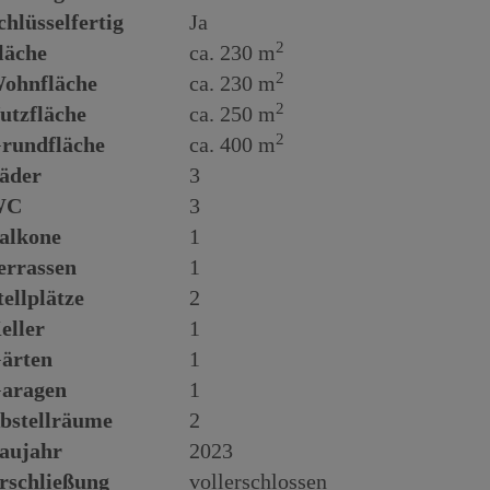
chlüsselfertig
Ja
2
läche
ca. 230 m
2
ohnfläche
ca. 230 m
2
utzfläche
ca. 250 m
2
rundfläche
ca. 400 m
äder
3
WC
3
alkone
1
errassen
1
tellplätze
2
eller
1
ärten
1
aragen
1
bstellräume
2
aujahr
2023
rschließung
vollerschlossen