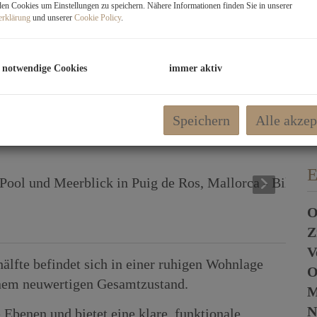
M
n Cookies um Einstellungen zu speichern. Nähere Informationen finden Sie in unserer
erklärung
und unserer
Cookie Policy
.
m
 notwendige Cookies
immer aktiv
P
U
K
Speichern
Alle akzep
E
O
Z
V
älfte befindet sich in einer ruhigen Wohnlage
O
einem neuwertigen Gesamtzustand.
M
N
 Ebenen und bietet eine klare, funktionale