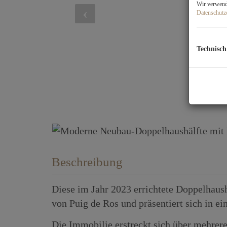
Wir verwende
Datenschutz
Technisch
Beschreibung
Diese im Jahr 2023 errichtete Doppelhaush
von Puig de Ros und präsentiert sich in 
Die Immobilie erstreckt sich über mehrere