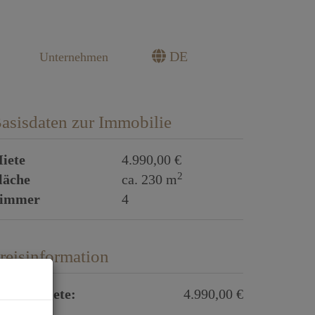
DE
Unternehmen
asisdaten zur Immobilie
iete
4.990,00 €
2
läche
ca. 230 m
immer
4
reisinformation
esamtmiete:
4.990,00 €