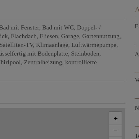
A
E
Bad mit Fenster
Bad mit WC
Doppel- /
ick
Flachdach
Fliesen
Garage
Gartennutzung
Satelliten-TV
Klimaanlage
Luftwärmepumpe
üsselfertig mit Bodenplatte
Steinboden
A
hirlpool
Zentralheizung
kontrollierte
V
N
+
−
T