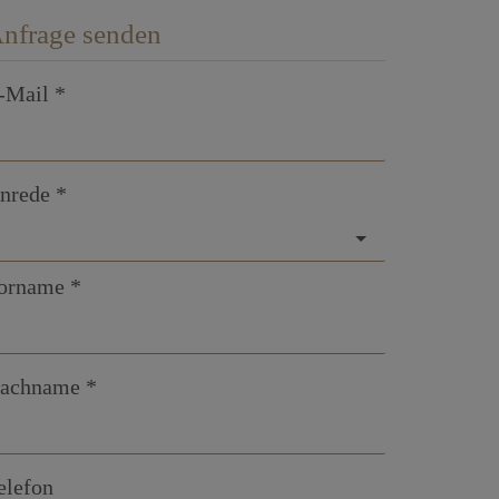
nfrage senden
-Mail
nrede
orname
achname
elefon