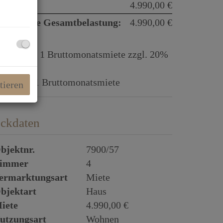
iete:
4.990,00 €
onatliche Gesamtbelastung:
4.990,00 €
rovision:
1 Bruttomonatsmiete zzgl. 20%
St.
aution:
1 Bruttomonatsmiete
tieren
ckdaten
bjektnr.
7900/57
immer
4
ermarktungsart
Miete
bjektart
Haus
iete
4.990,00 €
utzungsart
Wohnen