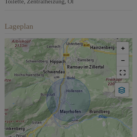
Toilette
Zentralheizung
Öl
Lageplan
+
−