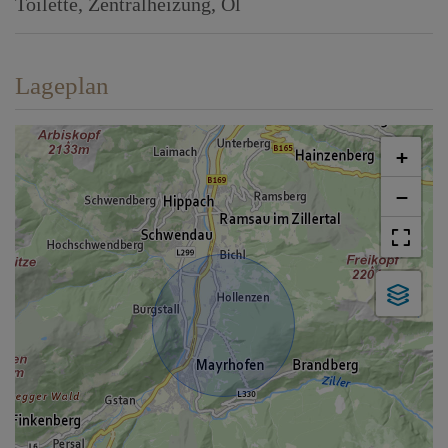
Toilette
Zentralheizung
Öl
Lageplan
+
−